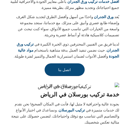
أفضل خدمات تركيب ورق الجدران
بأعلى معايير الجودة والاحترافية لتلبية
جميع احتياجاتك وتجديد مظهر منزلك بطريقة مميزة.
يُعد
ورق الجدران
واحدًا من أسهل وأفضل الطرق لتجديد شكل الغرف
وإضفاء طابع عصري وأنيق على منزلك. مع خدماتنا، ستجد مجموعة
واسعة من الخيارات التي تناسب جميع الأذواق، سواء كنت تبحث عن
تصميمات كلاسيكية هادئة أو أنماط عصرية وجريئة.
لدينا فريق من الفنيين المحترفين ذوي الخبرة الكبيرة في
تركيب ورق
الجدران
، حيث نضمن تنفيذ العمل بدقة متناهية باستخدام
مواد عالية
الجودة
وأفضل الأدوات لضمان استمرارية الجمال والتميز لفترة طويلة.
اتصل بنا
تركيب بورسلان في الرياض
خدمة تركيب بورسلان في الرياض
بجودة عالية واحترافية لا مثيل لها، فأنت في المكان الصحيح! نحن نقدم
لك خدمات متميزة في
تركيب البورسلان
، ونساعدك في اختيار الأنواع
والتصاميم التي تتناسب مع ذوقك واحتياجاتك، لتضمن حصولك على نتيجة
مثالية تعكس شخصيتك.