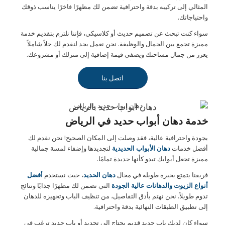
المثالي إلى تركيبه بدقة واحترافية تضمن لك مظهرًا فاخرًا يناسب ذوقك
واحتياجاتك.
سواء كنت تبحث عن تصميم حديث أو كلاسيكي، فإننا نلتزم بتقديم خدمة
مميزة تجمع بين الجمال والوظيفة. نحن نعمل بجد لنقدم لك حلاً شاملاً
يعزز من جمال مساحتك ويضفي قيمة إضافية إلى منزلك أو مشروعك.
اتصل بنا
دهان ابواب حديد بالرياض
خدمة دهان أبواب حديد في الرياض
بجودة واحترافية عالية، فقد وصلت إلى المكان الصحيح! نحن نقدم لك
أفضل خدمات
دهان الأبواب الحديدية
لتجديدها وإضفاء لمسة جمالية
مميزة تجعل أبوابك تبدو كأنها جديدة تمامًا.
فريقنا يتمتع بخبرة طويلة في مجال
دهان الحديد
، حيث نستخدم
أفضل
أنواع الزيوت والدهانات عالية الجودة
التي تضمن لك مظهرًا جذابًا ونتائج
تدوم طويلاً. نحن نهتم بأدق التفاصيل، من تنظيف الباب وتجهيزه للدهان
إلى تطبيق الطبقات النهائية بدقة واحترافية.
سواء كان لديك باب حديد قديم يحتاج إلى تجديد أو باب جديد ترغب في