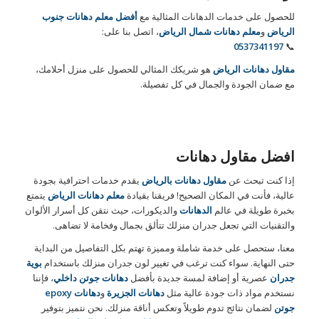
للحصول على خدمات الدهانات المثالية مع
أفضل معلم دهانات جنوب
الرياض
و
معلم دهانات شمال الرياض
، اتصل بنا على:
0537341197
📞
مقاول دهانات الرياض
هو شريكك المثالي للحصول على منزل أحلامك،
مع ضمان الجودة والجمال في كل تفصيلة.
افضل مقاول دهانات
إذا كنت تبحث عن
مقاول دهانات بالرياض
يقدم خدمات احترافية بجودة
عالية، فأنت في المكان الصحيح! فريقنا بقيادة
معلم دهانات الرياض
يتمتع
بخبرة طويلة في عالم
الدهانات
والديكورات، حيث نتقن كل أسرار الألوان
والتقنيات التي تجعل جدران منزلك تتألق بجمال وفخامة لا تضاهى.
معنا، ستحصل على خدمة شاملة ومميزة تهتم بكل التفاصيل من البداية
حتى النهاية. سواء كنت ترغب في تغيير لون جدران منزلك باستخدام
بوية
جدران
عصرية أو إضافة لمسة جديدة بأفضل
دهانات جوتن داخلي
، فإننا
نستخدم مواد ذات جودة عالية مثل
دهانات الجزيرة
و
دهانات epoxy
جوتن
لضمان نتائج تدوم طويلاً وتعكس أناقة منزلك. نحن نتميز بتوفير