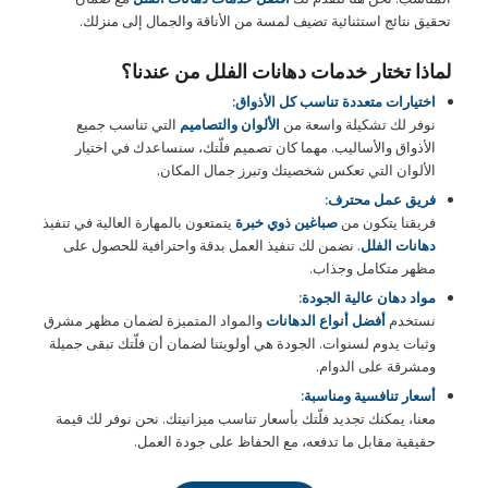
تحقيق نتائج استثنائية تضيف لمسة من الأناقة والجمال إلى منزلك.
لماذا تختار خدمات دهانات الفلل من عندنا؟
اختيارات متعددة تناسب كل الأذواق:
نوفر لك تشكيلة واسعة من
الألوان والتصاميم
التي تناسب جميع
الأذواق والأساليب. مهما كان تصميم فلّتك، سنساعدك في اختيار
الألوان التي تعكس شخصيتك وتبرز جمال المكان.
فريق عمل محترف:
فريقنا يتكون من
صباغين ذوي خبرة
يتمتعون بالمهارة العالية في تنفيذ
دهانات الفلل
. نضمن لك تنفيذ العمل بدقة واحترافية للحصول على
مظهر متكامل وجذاب.
مواد دهان عالية الجودة:
نستخدم
أفضل أنواع الدهانات
والمواد المتميزة لضمان مظهر مشرق
وثبات يدوم لسنوات. الجودة هي أولويتنا لضمان أن فلّتك تبقى جميلة
ومشرقة على الدوام.
أسعار تنافسية ومناسبة:
معنا، يمكنك تجديد فلّتك بأسعار تناسب ميزانيتك. نحن نوفر لك قيمة
حقيقية مقابل ما تدفعه، مع الحفاظ على جودة العمل.