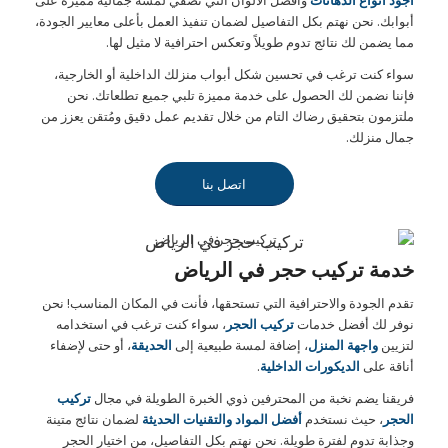
أجود أنواع الدهانات
وأفضل الألوان التي تضفي لمسة جمالية مميزة على
أبوابك. نحن نهتم بكل التفاصيل لضمان تنفيذ العمل بأعلى معايير الجودة،
مما يضمن لك نتائج تدوم طويلاً وتعكس احترافية لا مثيل لها.
سواء كنت ترغب في تحسين شكل أبواب منزلك الداخلية أو الخارجية،
فإننا نضمن لك الحصول على خدمة مميزة تلبي جميع تطلعاتك. نحن
ملتزمون بتحقيق رضاك التام من خلال تقديم عمل دقيق ومُتقن يعزز من
جمال منزلك.
اتصل بنا
تركيب حجر في الرياض
خدمة تركيب حجر في الرياض
تقدم الجودة والاحترافية التي تستحقها، فأنت في المكان المناسب! نحن
نوفر لك أفضل خدمات
تركيب الحجر
، سواء كنت ترغب في استخدامه
لتزيين
واجهة المنزل
، إضافة لمسة طبيعية إلى
الحديقة
، أو حتى لإضفاء
أناقة على
الديكورات الداخلية
.
فريقنا يضم نخبة من المحترفين ذوي الخبرة الطويلة في مجال
تركيب
الحجر
، حيث نستخدم
أفضل المواد والتقنيات الحديثة
لضمان نتائج متينة
وجذابة تدوم لفترة طويلة. نحن نهتم بكل التفاصيل، من اختيار الحجر