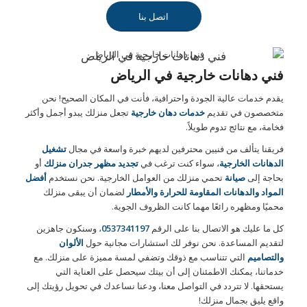
اتصل بنا
فني دهانات خارجية في الرياض
فني دهانات خارجية في الرياض
يقدم خدمات عالية الجودة واحترافية، فأنت في المكان الصحيح! نحن
متخصصون في تقديم
خدمات دهان خارجية
تجعل منزلك يبدو أجمل وأكثر
فخامة، مع نتائج تدوم طويلاً.
فريقنا يتألف من فنيين محترفين لديهم خبرة واسعة في مجال
تشغيل
الدهانات الخارجية
، سواء كنت ترغب في
تجديد مظهر جدران منزلك
أو
بحاجة إلى
صيانة
تحمي منزلك من العوامل الخارجية. نحن نستخدم
أفضل
المواد والدهانات المقاومة للحرارة والأمطار
لضمان أن يبقى منزلك
محميًا ومظهره رائعًا مهما كانت الظروف الجوية.
كل ما عليك هو الاتصال بنا على الرقم
0537341197
، وسنكون جاهزين
لتقديم المساعدة. نحن نوفر لك استشارات مجانية حول
الألوان
والتصاميم
التي تتناسب مع ذوقك وتضفي لمسة مميزة على منزلك. مع
خدماتنا، يمكنك الاطمئنان إلى أن بيتك سيحصل على العناية التي
يستحقها. لا تتردد في التواصل معنا، ودعنا نساعدك في تحويل رؤيتك إلى
واقع يليق بجمال منزلك!