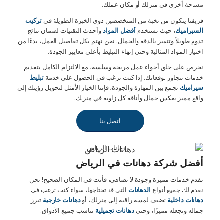
مساحة أخرى في منزلك أو مكان عملك.
فريقنا يتكون من نخبة من المتخصصين ذوي الخبرة الطويلة في
تركيب
السيراميك
، حيث نستخدم
أفضل المواد
وأحدث التقنيات لضمان نتائج
تدوم طويلاً وتتميز بالدقة والجمال. نحن نهتم بكل تفاصيل العمل، بدءًا من
اختيار المواد المثالية وحتى إنهاء التبليط بأعلى معايير الجودة.
نحرص على خلق أجواء عمل مريحة وسلسة، مع الالتزام الكامل بتقديم
خدمات تتجاوز توقعاتك. إذا كنت ترغب في الحصول على خدمة
تبليط
سيراميك
تجمع بين المهارة والجودة، فإننا الخيار الأمثل لتحويل رؤيتك إلى
واقع مميز يعكس جمال وأناقة كل زاوية في منزلك.
اتصل بنا
دهانات الرياض
أفضل شركة دهانات في الرياض
تقدم خدمات مميزة وجودة لا تضاهى، فأنت في المكان الصحيح! نحن
نقدم لك جميع أنواع
الدهانات
التي قد تحتاجها، سواء كنت ترغب في
دهانات داخلية
تضيف لمسة راقية إلى منزلك، أو
دهانات خارجية
تبرز
جماله وتجعله مميزًا، وحتى
دهانات تجميلية
تناسب جميع الأذواق.