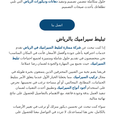
حلول متكاملة تتضمن تصميم وتنفيذ
دهانات وديكورات الرياض
التي تلبي
تطلعاتك بأحدث صيحات التصميم.
اتصل بنا
تبليط سيراميك بالرياض
إذا كنت تبحث عن
شركة ممتازة لتبليط السيراميك في الرياض
تقدم
خدمات احترافية بأعلى جودة وأفضل الأسعار، فأنت في المكان المناسب!
نحن متخصصون في تقديم حلول شاملة ومتميزة لجميع احتياجات
تبليط
السيراميك
، حيث نجمع بين المهارة والجودة لضمان رضا عملائنا.
فريقنا يضم نخبة من الفنيين المحترفين الذين يتمتعون بخبرة طويلة في
مجال
تركيب السيراميك
، مما يجعلنا الخيار الأول عندما يتعلق الأمر بتبليط
الحمامات، المطابخ، المجالس، أو أي مساحة ترغب في تحسينها. نحرص
على استخدام
أجود أنواع السيراميك
وتطبيق أحدث التقنيات لضمان
تنفيذ العمل بدقة وجودة فائقة، مع الاهتمام بالتفاصيل للحصول على نتائج
نهائية مثالية.
سواء كنت تبحث عن تحسين ديكور منزلك أو ترغب في تغيير الأرضيات
بالكامل، نحن هنا لمساعدتك. لا تتردد في التواصل معنا للحصول على