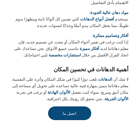
الاهتمام بأدق التفاصيل.
مواد دهان عالية الجودة:
نستخدم
أفضل أنواع الدهانات
التي تضمن لك ألوانًا ثابتة ومظهرًا يدوم
طويلًا، مما يجعل المكان يبدو أنيقًا وجذابًا لسنوات عديدة.
أفكار وتصاميم مبتكرة:
إذا كنت ترغب في تغيير أجواء المكان أو تبحث عن تصميم جديد، فإن
معلم دهاناتنا لديه
أفكار مميزة
تناسب جميع الأذواق. نحن نساعدك على
اتخاذ القرار الأفضل من خلال
استشارات مخصصة
تلبي احتياجاتك.
أهمية الدهانات في تحسين المكان
لا شك أن
الدهانات
تلعب دورًا كبيرًا في شكل المكان وأثره على النفسية.
معلم دهاناتنا يتميز بمهارة فنية عالية تساعده على تحويل أي مساحة إلى
مكان أنيق ومريح. سواء كنت تفضل
الألوان الهادئة
أو ترغب في تجربة
الألوان الجريئة
، نحن نحقق لك رؤيتك بكل احترافية.
اتصل بنا