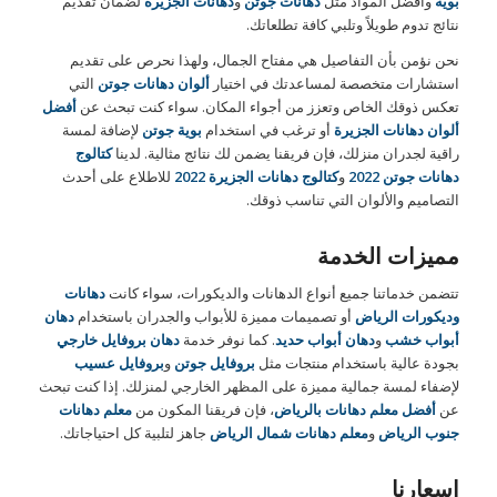
بوية
وأفضل المواد مثل
دهانات جوتن
و
دهانات الجزيرة
لضمان تقديم
نتائج تدوم طويلاً وتلبي كافة تطلعاتك.
نحن نؤمن بأن التفاصيل هي مفتاح الجمال، ولهذا نحرص على تقديم
استشارات متخصصة لمساعدتك في اختيار
ألوان دهانات جوتن
التي
تعكس ذوقك الخاص وتعزز من أجواء المكان. سواء كنت تبحث عن
أفضل
ألوان دهانات الجزيرة
أو ترغب في استخدام
بوية جوتن
لإضافة لمسة
راقية لجدران منزلك، فإن فريقنا يضمن لك نتائج مثالية. لدينا
كتالوج
دهانات جوتن 2022
و
كتالوج دهانات الجزيرة 2022
للاطلاع على أحدث
التصاميم والألوان التي تناسب ذوقك.
مميزات الخدمة
تتضمن خدماتنا جميع أنواع الدهانات والديكورات، سواء كانت
دهانات
وديكورات الرياض
أو تصميمات مميزة للأبواب والجدران باستخدام
دهان
أبواب خشب
و
دهان أبواب حديد
. كما نوفر خدمة
دهان بروفايل خارجي
بجودة عالية باستخدام منتجات مثل
بروفايل جوتن
و
بروفايل عسيب
لإضفاء لمسة جمالية مميزة على المظهر الخارجي لمنزلك. إذا كنت تبحث
عن
أفضل معلم دهانات بالرياض
، فإن فريقنا المكون من
معلم دهانات
جنوب الرياض
و
معلم دهانات شمال الرياض
جاهز لتلبية كل احتياجاتك.
اسعارنا