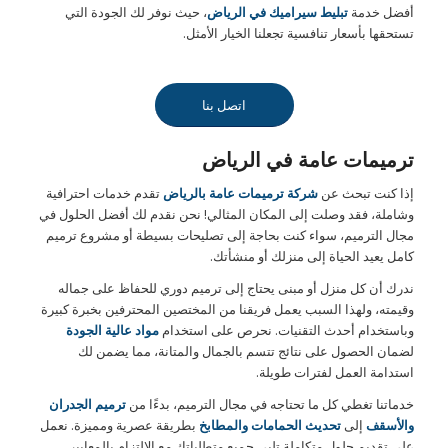
أفضل خدمة
تبليط سيراميك في الرياض
، حيث نوفر لك الجودة التي
تستحقها بأسعار تنافسية تجعلنا الخيار الأمثل.
اتصل بنا
ترميمات عامة في الرياض
إذا كنت تبحث عن
شركة ترميمات عامة بالرياض
تقدم خدمات احترافية
وشاملة، فقد وصلت إلى المكان المثالي! نحن نقدم لك أفضل الحلول في
مجال الترميم، سواء كنت بحاجة إلى تصليحات بسيطة أو مشروع ترميم
كامل يعيد الحياة إلى منزلك أو منشأتك.
ندرك أن كل منزل أو مبنى يحتاج إلى ترميم دوري للحفاظ على جماله
وقيمته، ولهذا السبب يعمل فريقنا من المختصين المحترفين بخبرة كبيرة
وباستخدام أحدث التقنيات. نحرص على استخدام
مواد عالية الجودة
لضمان الحصول على نتائج تتسم بالجمال والمتانة، مما يضمن لك
استدامة العمل لفترات طويلة.
خدماتنا تغطي كل ما تحتاجه في مجال الترميم، بدءًا من
ترميم الجدران
والأسقف
إلى
تحديث الحمامات والمطابخ
بطريقة عصرية ومميزة. نعمل
على تقديم حلول متكاملة تلبي جميع متطلباتك مع الالتزام بالمعايير