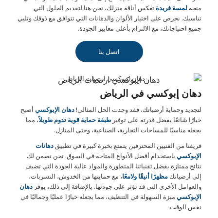
منحه
لمسة فريدة
تعكس أناقة منزلك، نحن هنا لتقديم الحلول التي
تناسبك. نحرص على اختيار الألوان والدهانات التي تتوافق مع ذوقك وتلبي
جميع احتياجاتك، مع الالتزام بأعلى معايير الجودة.
اتصل بنا
دهان ايبوكسي ارضيات الرياض
دهان إبوكسي في الرياض
لتجديد وحماية أرضياتك، فقد وجدت الحل المثالي!
دهان الإبوكسي
أصبح
خيارًا شائعًا بفضل قدرته على توفير
طبقة حماية قوية تدوم طويلاً
، مما
يجعله مناسبًا للمساحات التجارية، الصناعية، وحتى المنازل.
فريقنا من الفنيين المحترفين يتمتع بخبرة كبيرة في تطبيق
دهانات
الإبوكسي
باستخدام أفضل الأنواع المتاحة في السوق. نحن نضمن لك
نتائج ممتازة بفضل تقنياتنا المتطورة والمواد عالية الجودة التي تضيف
إلى أرضياتك
مظهرًا أنيقًا ولامعًا
، مع حمايتها من الخدوش، التسربات،
والعوامل الأخرى التي قد تؤثر على جودتها. بالإضافة إلى ذلك، يوفر
دهان
الإبوكسي
ميزة السهولة في التنظيف، مما يجعله خيارًا عمليًا وجماليًا في
نفس الوقت.