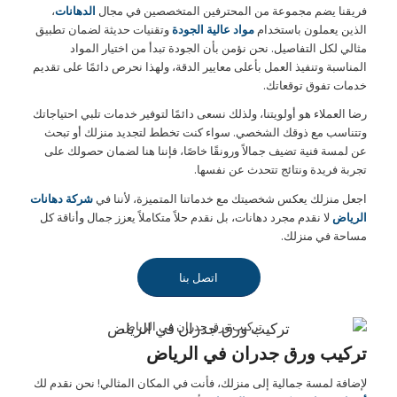
فريقنا يضم مجموعة من المحترفين المتخصصين في مجال
الدهانات
،
الذين يعملون باستخدام
مواد عالية الجودة
وتقنيات حديثة لضمان تطبيق
مثالي لكل التفاصيل. نحن نؤمن بأن الجودة تبدأ من اختيار المواد
المناسبة وتنفيذ العمل بأعلى معايير الدقة، ولهذا نحرص دائمًا على تقديم
خدمات تفوق توقعاتك.
رضا العملاء هو أولويتنا، ولذلك نسعى دائمًا لتوفير خدمات تلبي احتياجاتك
وتتناسب مع ذوقك الشخصي. سواء كنت تخطط لتجديد منزلك أو تبحث
عن لمسة فنية تضيف جمالاً ورونقًا خاصًا، فإننا هنا لضمان حصولك على
تجربة فريدة ونتائج تتحدث عن نفسها.
اجعل منزلك يعكس شخصيتك مع خدماتنا المتميزة، لأننا في
شركة دهانات
الرياض
لا نقدم مجرد دهانات، بل نقدم حلاً متكاملاً يعزز جمال وأناقة كل
مساحة في منزلك.
اتصل بنا
تركيب ورق جدران في الرياض
تركيب ورق جدران في الرياض
لإضافة لمسة جمالية إلى منزلك، فأنت في المكان المثالي! نحن نقدم لك