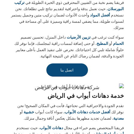
فريقنا يضم نخبة من الفنيين المحترفين ذوي الخبرة الطويلة في
تركيب
البورسلان
، حيث نعمل بدقة واحترافية لتقديم نتائج تلبي تطلعاتك. نحن
نستخدم
أفضل المواد
وأحدث الأدوات لضمان تركيب متين وجميل يستمر
لسنوات طويلة، مما يضفي لمسة راقية ومميزة على أي مساحة في
منزلك.
سواء كنت ترغب في
تزيين الأرضيات
داخل المنزل، تحسين تصميم
الحمام
أو
المطبخ
، أو حتى إضافة لمسات راقية لمجلسك، فإننا نوفر لك
حلولًا شاملة تلبي كل احتياجاتك. نحرص على تنفيذ العمل بأعلى معايير
الجودة والدقة، لضمان رضاك التام عن النتيجة النهائية.
اتصل بنا
شركة دهانات أبواب في الرياض
خدمة دهانات أبواب في الرياض
تقدم الجودة والاحترافية التي تحتاجها، فأنت في المكان الصحيح! نحن
نوفر لك
أفضل خدمات دهانات الأبواب
، سواء كانت أبواب
خشبية
أو
معدنية
، لضمان تجديد مظهرها بشكل يعكس أناقة وجمال منزلك.
فريقنا المتخصص يضم خبراء في مجال
دهانات الأبواب
، حيث نستخدم