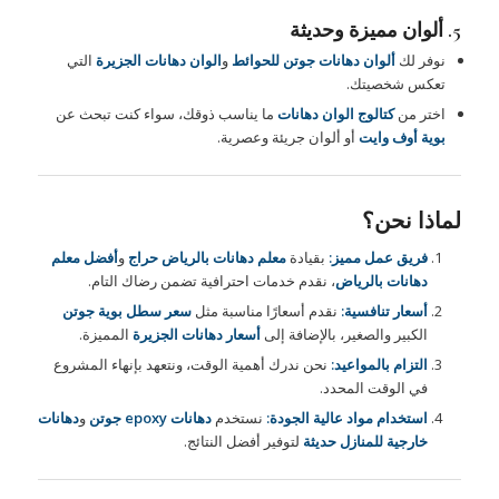
5. ألوان مميزة وحديثة
نوفر لك
ألوان دهانات جوتن للحوائط
و
الوان دهانات الجزيرة
التي
تعكس شخصيتك.
اختر من
كتالوج الوان دهانات
ما يناسب ذوقك، سواء كنت تبحث عن
بوية أوف وايت
أو ألوان جريئة وعصرية.
لماذا نحن؟
فريق عمل مميز:
بقيادة
معلم دهانات بالرياض
حراج
و
أفضل معلم
دهانات بالرياض
، نقدم خدمات احترافية تضمن رضاك التام.
أسعار تنافسية:
نقدم أسعارًا مناسبة مثل
سعر سطل بوية جوتن
الكبير والصغير، بالإضافة إلى
أسعار دهانات الجزيرة
المميزة.
التزام بالمواعيد:
نحن ندرك أهمية الوقت، ونتعهد بإنهاء المشروع
في الوقت المحدد.
استخدام مواد عالية الجودة:
نستخدم
دهانات epoxy جوتن
و
دهانات
خارجية للمنازل حديثة
لتوفير أفضل النتائج.