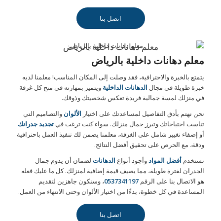
اتصل بنا
معلم دهانات داخلية بالرياض
معلم دهانات داخلية بالرياض
يتمتع بالخبرة والاحترافية، فقد وصلت إلى المكان المناسب! معلمنا لديه
خبرة طويلة في مجال
الدهانات الداخلية
ويتميز بمهارته في منح كل غرفة
في منزلك لمسة جمالية فريدة تعكس شخصيتك وذوقك.
نحن نهتم بأدق التفاصيل لمساعدتك على اختيار
الألوان
والتصاميم التي
تناسب احتياجاتك وتبرز جمال منزلك. سواء كنت ترغب في
تجديد جدرانك
أو إضفاء تغيير شامل على الغرفة، معلمنا يضمن لك تنفيذ العمل باحترافية
ودقة، مع الحرص على تحقيق أفضل النتائج.
نستخدم
أفضل المواد
وأجود أنواع
الدهانات
لضمان أن يدوم جمال
الجدران لفترة طويلة، مما يضيف قيمة إضافية لمنزلك. كل ما عليك فعله
هو الاتصال بنا على الرقم
0537341197
، وسنكون جاهزين لتقديم
المساعدة في كل خطوة، بدءًا من اختيار الألوان وحتى الانتهاء من العمل.
اتصل بنا