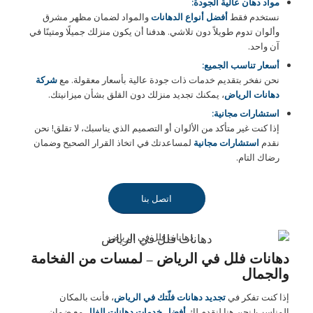
مواد دهان عالية الجودة:
نستخدم فقط
أفضل أنواع الدهانات
والمواد لضمان مظهر مشرق
وألوان تدوم طويلاً دون تلاشي. هدفنا أن يكون منزلك جميلًا ومتينًا في
آن واحد.
أسعار تناسب الجميع:
نحن نفخر بتقديم خدمات ذات جودة عالية بأسعار معقولة. مع
شركة
دهانات الرياض
، يمكنك تجديد منزلك دون القلق بشأن ميزانيتك.
استشارات مجانية:
إذا كنت غير متأكد من الألوان أو التصميم الذي يناسبك، لا تقلق! نحن
نقدم
استشارات مجانية
لمساعدتك في اتخاذ القرار الصحيح وضمان
رضاك التام.
اتصل بنا
دهانات فلل في الرياض
دهانات فلل في الرياض – لمسات من الفخامة
والجمال
إذا كنت تفكر في
تجديد دهانات فلّتك في الرياض
، فأنت بالمكان
المناسب! نحن هنا لنقدم لك
أفضل خدمات دهانات الفلل
مع ضمان