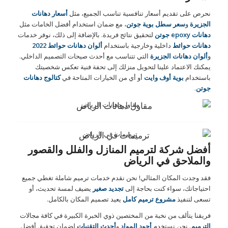
نحرص على تقديم أسعار تنافسية تناسب الجميع، مثل
أسعار دهانات
الجزيرة
و
سعر سطل بوية جوتن
، مع ضمان استخدام أفضل الخامات مثل
دهانات epoxy جوتن
لتحقيق نتائج فريدة. بالإضافة إلى ذلك، نوفر خدمات
دهانات حوائط
داخلية وخارجية باستخدام
ألوان دهانات حوائط 2022
و
ألوان دهانات الجزيرة
التي تتناسب مع أحدث صيحات التصميم الداخلي.
يمكنك الاعتماد علينا لتحويل منزلك إلى تحفة فنية تعكس شخصيتك
باستخدام
بوية أوف وايت
أو أي من الخيارات المتاحة في
كتالوج دهانات
جوتن
.
مقاول دهانات الرياض
ترميمات في الرياض
أفضل شركة لترميم المنازل والفلل والقصور
والملاحق في الرياض
فقد وجدت المكان المثالي! نحن نقدم خدمات ترميم شاملة تغطي جميع
احتياجاتك، سواء كنت بحاجة إلى
تجديد صغير
يضيف لمسة تحديث، أو
تسعى لتنفيذ
مشروع ترميم كامل
يعيد تصميم المكان بالكامل.
فريقنا يتألف من نخبة من المختصين ذوي الخبرة الكبيرة في كافة مجالات
الترميم
. نحن نستخدم
أجود المواد
و
أحدث التقنيات
لضمان تحقيق أفضل