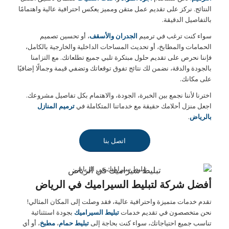
النتائج. نركز على تقديم عمل متقن ومميز يعكس احترافية عالية واهتمامًا
بالتفاصيل الدقيقة.
سواء كنت ترغب في ترميم
الجدران والأسقف
، أو تحسين تصميم
الحمامات والمطابخ، أو تحديث المساحات الداخلية والخارجية بالكامل،
فإننا نحرص على تقديم حلول مبتكرة تلبي جميع تطلعاتك. مع التزامنا
بالجودة والدقة، نضمن لك نتائج تفوق توقعاتك وتضفي قيمة وجمالًا إضافيًا
على مكانك.
اخترنا لأننا نجمع بين الخبرة، الجودة، والاهتمام بكل تفاصيل مشروعك.
اجعل منزل أحلامك حقيقة مع خدماتنا المتكاملة في
ترميم المنازل
بالرياض
.
اتصل بنا
تبليط سيراميك في الرياض
أفضل شركة لتبليط السيراميك في الرياض
تقدم خدمات متميزة واحترافية عالية، فقد وصلت إلى المكان المثالي!
نحن متخصصون في تقديم خدمات
تبليط السيراميك
بجودة استثنائية
تناسب جميع احتياجاتك، سواء كنت بحاجة إلى
تبليط حمام
،
مطبخ
، أو أي